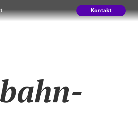
t
Kontakt
obahn-