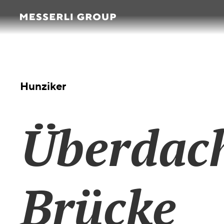
|
Hunziker
Überdac
Brücke