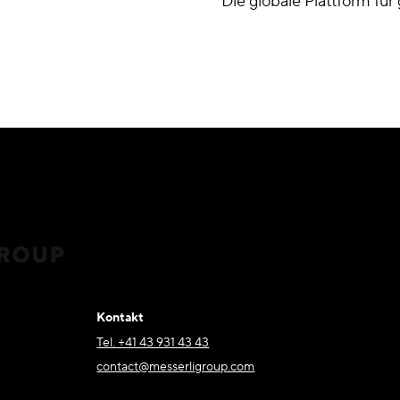
Die globale Plattform fü
Kontakt
Tel. +41 43 931 43 43
contact@messerligroup.com