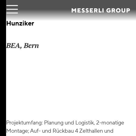
|
Hunziker
BEA, Bern
Rund 330’000 Besucherinnen und Besucher
finden sich jährlich auf dem BERNEXPO-Gelände
ein, um ein breites Spektrum an Ausstellern zu
entdecken und ein abwechslungsreiches
Programm zu geniessen. Die BEA gehört rund 850
Ausstellenden und 60 Verpflegungsmöglichkeiten
zu den schweizerischen Messehöhepunkten.
Projektumfang: Planung und Logistik, 2-monatige
Montage; Auf- und Rückbau 4 Zelthallen und