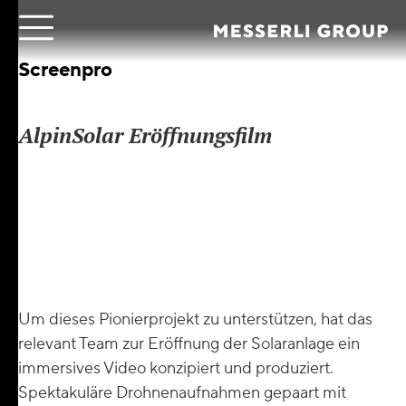
|
Screenpro
AlpinSolar Eröffnungsfilm
Axpo ist der führende Produzent von erneuerbarer
Energie in der Schweiz. Mit AlpinSolar betreibt
Axpo zusammen mit IWB die grösste alpine
Solaranlage auf der Staumauer am Muttsee auf
2’500 m ü. M.
Um dieses Pionierprojekt zu unterstützen, hat das
relevant Team zur Eröffnung der Solaranlage ein
immersives Video konzipiert und produziert.
Spektakuläre Drohnenaufnahmen gepaart mit